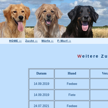
HOME ::
Zucht ::
Würfe ::
F-Wurf ::
W
eitere Z
Datum
Hund
Vera
14.09.2019
Feebee
14.09.2019
Fiete
24.07.2021
Feebee