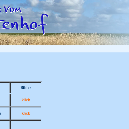
Bilder
klick
n
klick