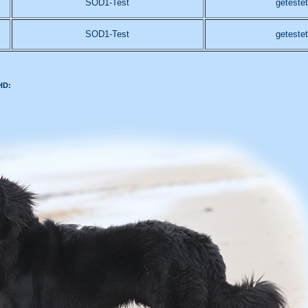
SOD1-Test
getestet
SOD1-Test
getestet
HD: