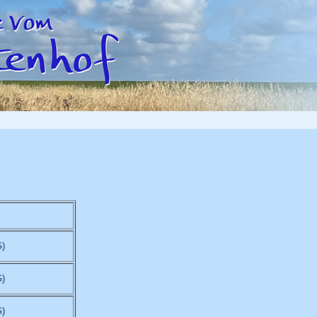
)
)
)