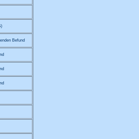
)
ßenden Befund
nd
nd
nd