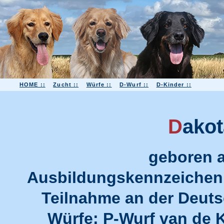
HOME ::
Zucht ::
Würfe ::
D-Wurf ::
D-Kinder ::
D
ako
geboren a
Ausbildungskennzeichen: A
Teilnahme an der Deuts
Würfe: P-Wurf van de K