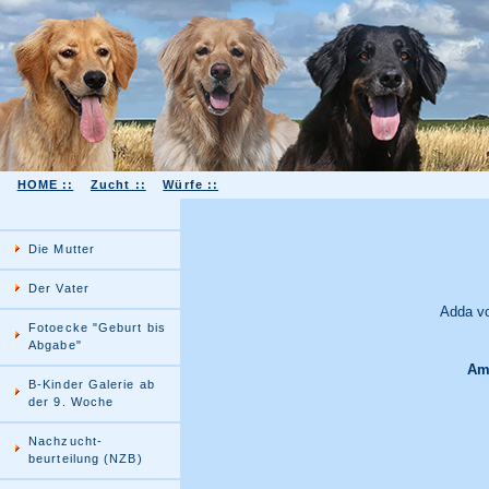
HOME ::
Zucht ::
Würfe ::
Die Mutter
Der Vater
Adda vo
Fotoecke "Geburt bis
Abgabe"
Am 
B-Kinder Galerie ab
der 9. Woche
Nachzucht-
beurteilung (NZB)